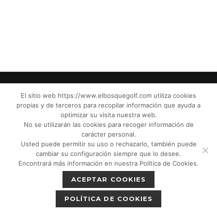
El sitio web https://www.elbosquegolf.com utiliza cookies
propias y de terceros para recopilar información que ayuda a
© El Bosque Golf Club |
Legal Notice
|
optimizar su visita nuestra web.
Privacy Policy
|
Cookies Policy
|
Política de
No se utilizarán las cookies para recoger información de
devoluciones
|
Tic Camaras
|
Children´s
carácter personal.
Usted puede permitir su uso o rechazarlo, también puede
Protection CPM”
|
cambiar su configuración siempre que lo desee.
Encontrará más información en nuestra Política de Cookies.
ACEPTAR COOKIES
POLÍTICA DE COOKIES