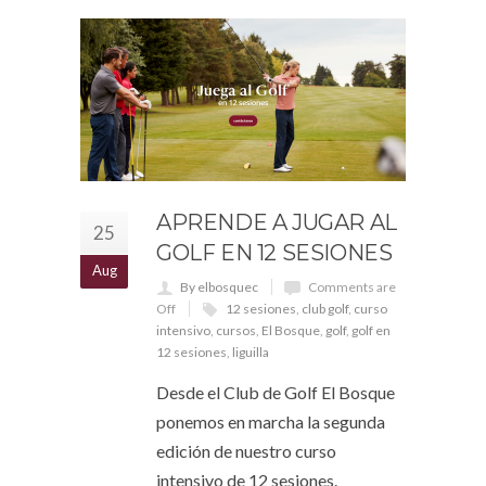
APRENDE A JUGAR AL
25
GOLF EN 12 SESIONES
Aug
By elbosquec
Comments are
Off
12 sesiones
,
club golf
,
curso
intensivo
,
cursos
,
El Bosque
,
golf
,
golf en
12 sesiones
,
liguilla
Desde el Club de Golf El Bosque
ponemos en marcha la segunda
edición de nuestro curso
intensivo de 12 sesiones.