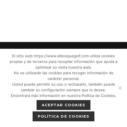
El sitio web https://www.elbosquegolf.com utiliza cookies
propias y de terceros para recopilar información que ayuda a
© El Bosque Golf Club |
Legal Notice
|
optimizar su visita nuestra web.
Privacy Policy
|
Cookies Policy
|
Política de
No se utilizarán las cookies para recoger información de
devoluciones
|
Tic Camaras
|
Children´s
carácter personal.
Usted puede permitir su uso o rechazarlo, también puede
Protection CPM”
|
cambiar su configuración siempre que lo desee.
Encontrará más información en nuestra Política de Cookies.
ACEPTAR COOKIES
POLÍTICA DE COOKIES