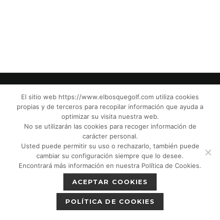
El sitio web https://www.elbosquegolf.com utiliza cookies
propias y de terceros para recopilar información que ayuda a
© El Bosque Golf Club |
Legal Notice
|
optimizar su visita nuestra web.
Privacy Policy
|
Cookies Policy
|
Política de
No se utilizarán las cookies para recoger información de
devoluciones
|
Tic Camaras
|
Children´s
carácter personal.
Usted puede permitir su uso o rechazarlo, también puede
Protection CPM”
|
cambiar su configuración siempre que lo desee.
Encontrará más información en nuestra Política de Cookies.
ACEPTAR COOKIES
POLÍTICA DE COOKIES