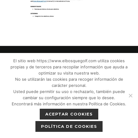
El sitio web https://www.elbosquegolf.com utiliza cookies
propias y de terceros para recopilar información que ayuda a
© El Bosque Golf Club |
Legal Notice
|
optimizar su visita nuestra web.
Privacy Policy
|
Cookies Policy
|
Política de
No se utilizarán las cookies para recoger información de
devoluciones
|
Tic Camaras
|
Children´s
carácter personal.
Usted puede permitir su uso o rechazarlo, también puede
Protection CPM”
|
cambiar su configuración siempre que lo desee.
Encontrará más información en nuestra Política de Cookies.
ACEPTAR COOKIES
POLÍTICA DE COOKIES