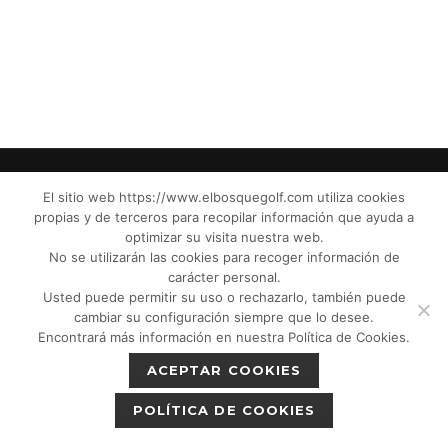
El sitio web https://www.elbosquegolf.com utiliza cookies
propias y de terceros para recopilar información que ayuda a
© El Bosque Golf Club |
Legal Notice
|
optimizar su visita nuestra web.
Privacy Policy
|
Cookies Policy
|
Política de
No se utilizarán las cookies para recoger información de
devoluciones
|
Tic Camaras
|
Children´s
carácter personal.
Usted puede permitir su uso o rechazarlo, también puede
Protection CPM”
|
cambiar su configuración siempre que lo desee.
Encontrará más información en nuestra Política de Cookies.
ACEPTAR COOKIES
POLÍTICA DE COOKIES