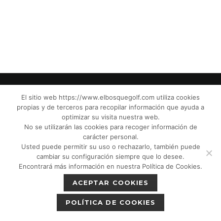
El sitio web https://www.elbosquegolf.com utiliza cookies
propias y de terceros para recopilar información que ayuda a
© El Bosque Golf Club |
Legal Notice
|
optimizar su visita nuestra web.
Privacy Policy
|
Cookies Policy
|
Política de
No se utilizarán las cookies para recoger información de
devoluciones
|
Tic Camaras
|
Children´s
carácter personal.
Usted puede permitir su uso o rechazarlo, también puede
Protection CPM”
|
cambiar su configuración siempre que lo desee.
Encontrará más información en nuestra Política de Cookies.
ACEPTAR COOKIES
POLÍTICA DE COOKIES