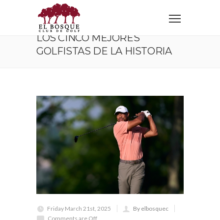
Home
Corporativo
Los cinco mejores golfistas de la historia
LOS CINCO MEJORES
GOLFISTAS DE LA HISTORIA
Friday March 21st, 2025
By elbosquec
Comments are Off