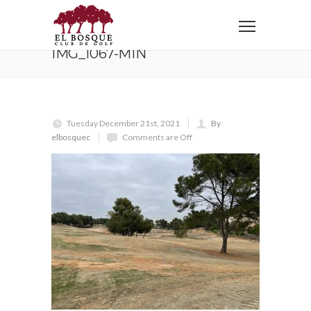
Home
IMG_1067-min
IMG_1067-MIN
Tuesday December 21st, 2021
By
elbosquec
Comments are Off