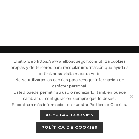
El sitio web https://www.elbosquegolf.com utiliza cookies
propias y de terceros para recopilar información que ayuda a
© El Bosque Golf Club |
Legal Notice
|
optimizar su visita nuestra web.
Privacy Policy
|
Cookies Policy
|
Política de
No se utilizarán las cookies para recoger información de
devoluciones
|
Tic Camaras
|
Children´s
carácter personal.
Usted puede permitir su uso o rechazarlo, también puede
Protection CPM”
|
cambiar su configuración siempre que lo desee.
Encontrará más información en nuestra Política de Cookies.
ACEPTAR COOKIES
POLÍTICA DE COOKIES