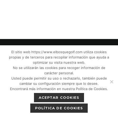
El sitio web https://www.elbosquegolf.com utiliza cookies
propias y de terceros para recopilar información que ayuda a
© El Bosque Golf Club |
Legal Notice
|
optimizar su visita nuestra web.
Privacy Policy
|
Cookies Policy
|
Política de
No se utilizarán las cookies para recoger información de
devoluciones
|
Tic Camaras
|
Children´s
carácter personal.
Usted puede permitir su uso o rechazarlo, también puede
Protection CPM”
|
cambiar su configuración siempre que lo desee.
Encontrará más información en nuestra Política de Cookies.
ACEPTAR COOKIES
POLÍTICA DE COOKIES