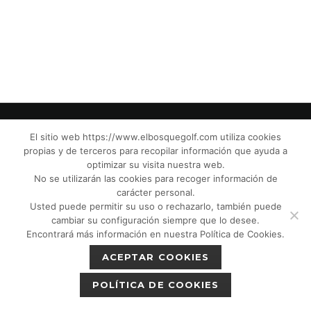
El sitio web https://www.elbosquegolf.com utiliza cookies
propias y de terceros para recopilar información que ayuda a
© El Bosque Golf Club |
Legal Notice
|
optimizar su visita nuestra web.
Privacy Policy
|
Cookies Policy
|
Política de
No se utilizarán las cookies para recoger información de
devoluciones
|
Tic Camaras
|
Children´s
carácter personal.
Usted puede permitir su uso o rechazarlo, también puede
Protection CPM”
|
cambiar su configuración siempre que lo desee.
Encontrará más información en nuestra Política de Cookies.
ACEPTAR COOKIES
POLÍTICA DE COOKIES