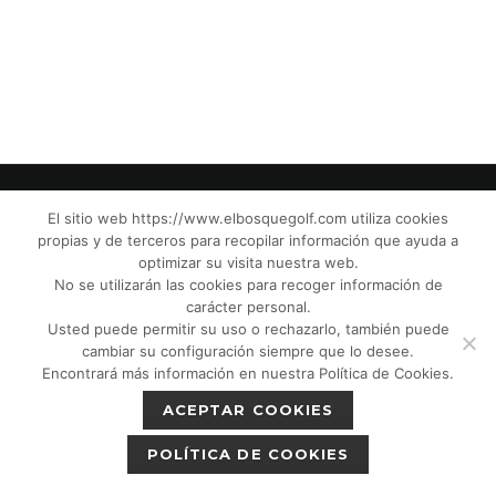
El sitio web https://www.elbosquegolf.com utiliza cookies
propias y de terceros para recopilar información que ayuda a
© El Bosque Golf Club |
Legal Notice
|
optimizar su visita nuestra web.
Privacy Policy
|
Cookies Policy
|
Política de
No se utilizarán las cookies para recoger información de
devoluciones
|
Tic Camaras
|
Children´s
carácter personal.
Usted puede permitir su uso o rechazarlo, también puede
Protection CPM”
|
cambiar su configuración siempre que lo desee.
Encontrará más información en nuestra Política de Cookies.
ACEPTAR COOKIES
POLÍTICA DE COOKIES