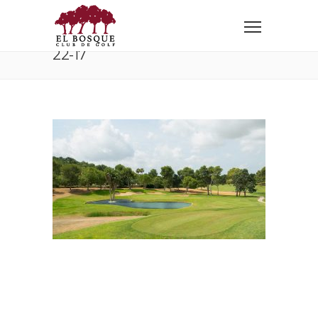
Home
Gallery
22-17
22-17