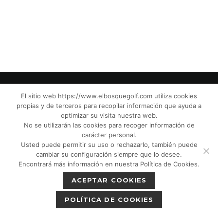
El sitio web https://www.elbosquegolf.com utiliza cookies
propias y de terceros para recopilar información que ayuda a
© El Bosque Golf Club |
Legal Notice
|
optimizar su visita nuestra web.
Privacy Policy
|
Cookies Policy
|
Política de
No se utilizarán las cookies para recoger información de
devoluciones
|
Tic Camaras
|
Children´s
carácter personal.
Usted puede permitir su uso o rechazarlo, también puede
Protection CPM”
|
cambiar su configuración siempre que lo desee.
Encontrará más información en nuestra Política de Cookies.
ACEPTAR COOKIES
POLÍTICA DE COOKIES