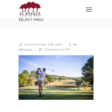
Home
BORT1463
BORT1463
Tuesday October 13th, 2020
By
elbosquec
Comments are Off