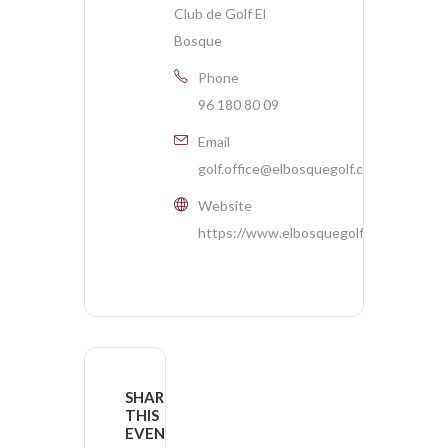
Club de Golf El
Bosque
Phone
96 180 80 09
Email
golf.office@elbosquegolf.com
Website
https://www.elbosquegolf.com
SHARE
THIS
EVENT