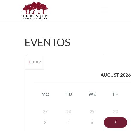
Home
EVENTOS
JULY
AUGUST 2026
MO
TU
WE
TH
27
28
29
30
3
4
5
6