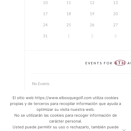
10
11
12
13
17
18
19
20
24
25
26
27
31
1
2
3
6TH
EVENTS FOR
A
No Events
El sitio web https://www.elbosquegolf.com utiliza cookies
propias y de terceros para recopilar información que ayuda a
optimizar su visita nuestra web.
No se utilizarán las cookies para recoger información de
carácter personal.
Usted puede permitir su uso o rechazarlo, también puede