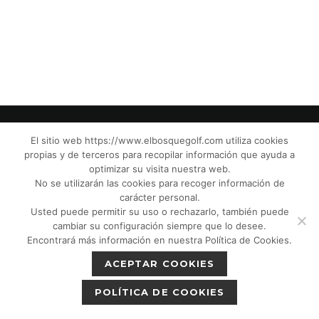
El sitio web https://www.elbosquegolf.com utiliza cookies
propias y de terceros para recopilar información que ayuda a
© El Bosque Golf Club |
Legal Notice
|
optimizar su visita nuestra web.
Privacy Policy
|
Cookies Policy
|
Política de
No se utilizarán las cookies para recoger información de
devoluciones
|
Tic Camaras
|
Children´s
carácter personal.
Usted puede permitir su uso o rechazarlo, también puede
Protection CPM”
|
cambiar su configuración siempre que lo desee.
Encontrará más información en nuestra Política de Cookies.
ACEPTAR COOKIES
POLÍTICA DE COOKIES