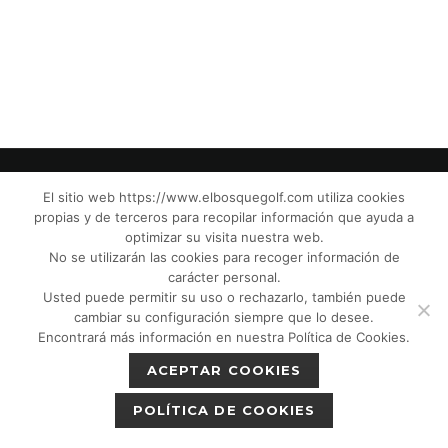
El sitio web https://www.elbosquegolf.com utiliza cookies
propias y de terceros para recopilar información que ayuda a
© El Bosque Golf Club |
Legal Notice
|
optimizar su visita nuestra web.
Privacy Policy
|
Cookies Policy
|
Política de
No se utilizarán las cookies para recoger información de
devoluciones
|
Tic Camaras
|
Children´s
carácter personal.
Usted puede permitir su uso o rechazarlo, también puede
Protection CPM”
|
cambiar su configuración siempre que lo desee.
Encontrará más información en nuestra Política de Cookies.
ACEPTAR COOKIES
POLÍTICA DE COOKIES