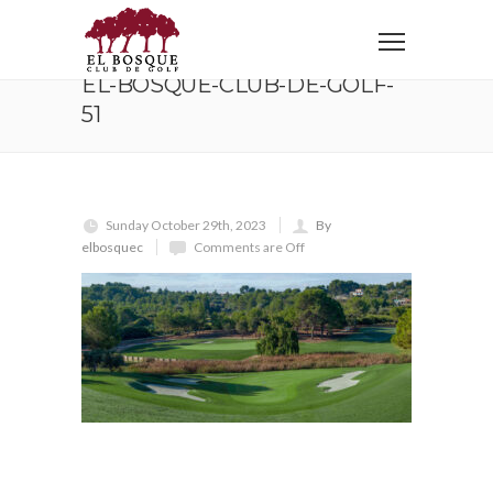
Home
el-bosque-club-de-golf-51
EL-BOSQUE-CLUB-DE-GOLF-
51
Sunday October 29th, 2023
By
elbosquec
Comments are Off