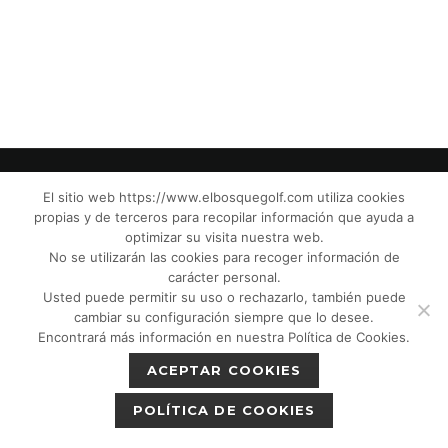
El sitio web https://www.elbosquegolf.com utiliza cookies
propias y de terceros para recopilar información que ayuda a
© El Bosque Golf Club |
Legal Notice
|
optimizar su visita nuestra web.
Privacy Policy
|
Cookies Policy
|
Política de
No se utilizarán las cookies para recoger información de
devoluciones
|
Tic Camaras
|
Children´s
carácter personal.
Usted puede permitir su uso o rechazarlo, también puede
Protection CPM”
|
cambiar su configuración siempre que lo desee.
Encontrará más información en nuestra Política de Cookies.
ACEPTAR COOKIES
POLÍTICA DE COOKIES