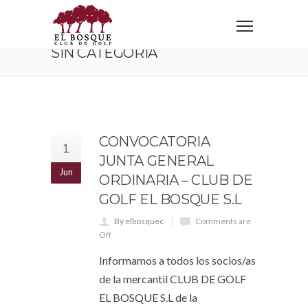
Home
Sin categoría
SIN CATEGORÍA
CONVOCATORIA
1
JUNTA GENERAL
Jun
ORDINARIA – CLUB DE
GOLF EL BOSQUE S.L
By elbosquec
Comments are
Off
Informamos a todos los socios/as
de la mercantil CLUB DE GOLF
EL BOSQUE S.L de la