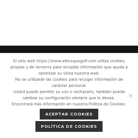
El sitio web https://www.elbosquegolf.com utiliza cookies
propias y de terceros para recopilar información que ayuda a
© El Bosque Golf Club |
Legal Notice
|
optimizar su visita nuestra web.
Privacy Policy
|
Cookies Policy
|
Política de
No se utilizarán las cookies para recoger información de
devoluciones
|
Tic Camaras
|
Children´s
carácter personal.
Usted puede permitir su uso o rechazarlo, también puede
Protection CPM”
|
cambiar su configuración siempre que lo desee.
Encontrará más información en nuestra Política de Cookies.
ACEPTAR COOKIES
POLÍTICA DE COOKIES