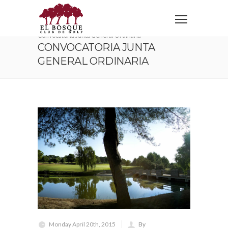
Home
Brand Identity
Custom Design
Marketing
Mobile Apps
Convocatoria Junta General Ordinaria
CONVOCATORIA JUNTA
GENERAL ORDINARIA
Monday April 20th, 2015
By