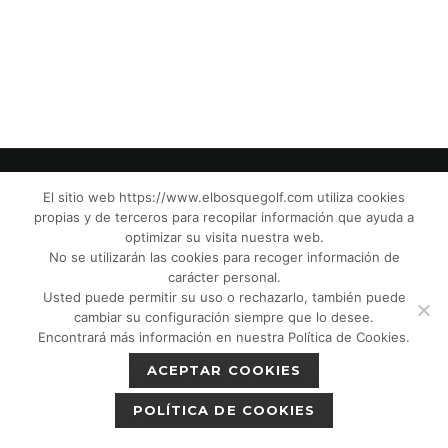
El sitio web https://www.elbosquegolf.com utiliza cookies
propias y de terceros para recopilar información que ayuda a
© El Bosque Club de Golf |
Aviso Legal
|
optimizar su visita nuestra web.
Política de Privacidad
|
Política de Cookies
|
No se utilizarán las cookies para recoger información de
Política de devoluciones
|
Tic Cámaras
|
carácter personal.
Usted puede permitir su uso o rechazarlo, también puede
Protección de Menores CPM”
|
cambiar su configuración siempre que lo desee.
Encontrará más información en nuestra Política de Cookies.
ACEPTAR COOKIES
POLÍTICA DE COOKIES