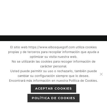
El sitio web https://www.elbosquegolf.com utiliza cookies
propias y de terceros para recopilar información que ayuda a
© El Bosque Club de Golf |
Aviso Legal
|
optimizar su visita nuestra web.
Política de Privacidad
|
Política de Cookies
|
No se utilizarán las cookies para recoger información de
Política de devoluciones
|
Tic Cámaras
|
carácter personal.
Usted puede permitir su uso o rechazarlo, también puede
Protección de Menores CPM”
|
cambiar su configuración siempre que lo desee.
Encontrará más información en nuestra Política de Cookies.
ACEPTAR COOKIES
POLÍTICA DE COOKIES