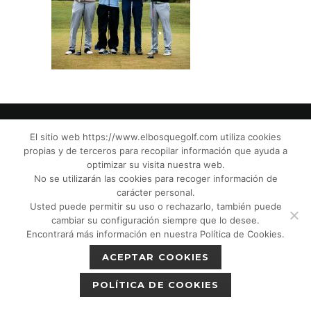
El sitio web https://www.elbosquegolf.com utiliza cookies
propias y de terceros para recopilar información que ayuda a
© El Bosque Club de Golf |
Aviso Legal
|
optimizar su visita nuestra web.
Política de Privacidad
|
Política de Cookies
|
No se utilizarán las cookies para recoger información de
Política de devoluciones
|
Tic Cámaras
|
carácter personal.
Usted puede permitir su uso o rechazarlo, también puede
Protección de Menores CPM”
|
cambiar su configuración siempre que lo desee.
Encontrará más información en nuestra Política de Cookies.
ACEPTAR COOKIES
POLÍTICA DE COOKIES