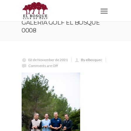
Home
galeria golf el bosque 0008
GALERIA GOLF EL BOSQUE
0008
02 de November de 2021
By elbosquec
Comments are Off