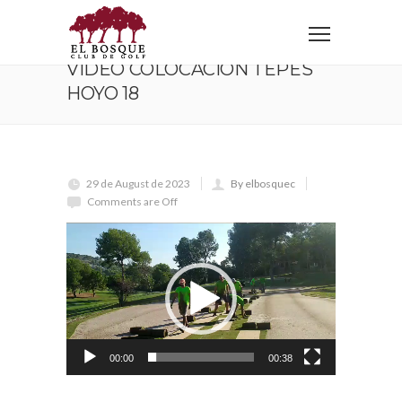
Home
Video Colocacion Tepes Hoyo 18
VIDEO COLOCACION TEPES
HOYO 18
29 de August de 2023
By elbosquec
Comments are Off
Reproductor
de
vídeo
00:00
00:38