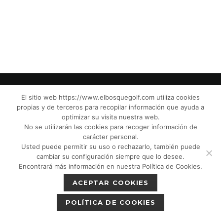
El sitio web https://www.elbosquegolf.com utiliza cookies
propias y de terceros para recopilar información que ayuda a
© El Bosque Club de Golf |
Aviso Legal
|
optimizar su visita nuestra web.
Política de Privacidad
|
Política de Cookies
|
No se utilizarán las cookies para recoger información de
Política de devoluciones
|
Tic Cámaras
|
carácter personal.
Usted puede permitir su uso o rechazarlo, también puede
Protección de Menores CPM”
|
cambiar su configuración siempre que lo desee.
Encontrará más información en nuestra Política de Cookies.
ACEPTAR COOKIES
POLÍTICA DE COOKIES