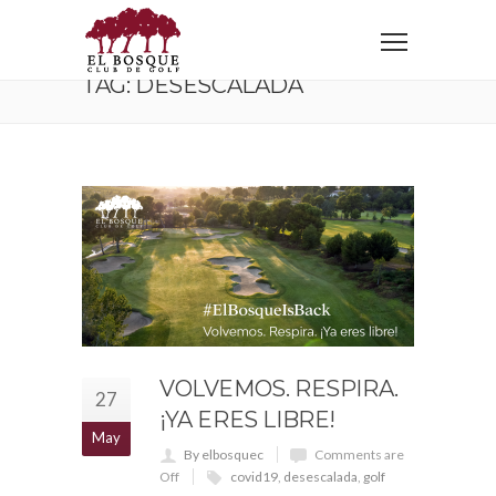
Home
Tag: desescalada
TAG: DESESCALADA
VOLVEMOS. RESPIRA.
27
¡YA ERES LIBRE!
May
By elbosquec
Comments are
Off
covid19
,
desescalada
,
golf