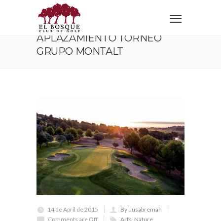
Home
Custom Design
Mobile Apps
Aplazamiento Torneo Grupo Montalt
APLAZAMIENTO TORNEO
GRUPO MONTALT
14 de April de 2015
By uusabremah
Comments are Off
Arts
,
Nature