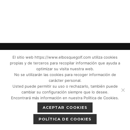
El sitio web https://www.elbosquegolf.com utiliza cookies
propias y de terceros para recopilar información que ayuda a
© El Bosque Club de Golf |
Aviso Legal
|
optimizar su visita nuestra web.
Política de Privacidad
|
Política de Cookies
|
No se utilizarán las cookies para recoger información de
Política de devoluciones
|
Tic Cámaras
|
carácter personal.
Usted puede permitir su uso o rechazarlo, también puede
Protección de Menores CPM”
|
cambiar su configuración siempre que lo desee.
Encontrará más información en nuestra Política de Cookies.
ACEPTAR COOKIES
POLÍTICA DE COOKIES