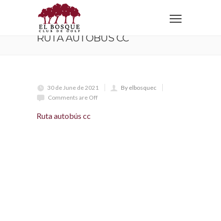
Home
Ruta autobús cc
RUTA AUTOBÚS CC
30 de June de 2021
By elbosquec
Comments are Off
Ruta autobús cc