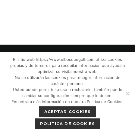
El sitio web https://www.elbosquegolf.com utiliza cookies
propias y de terceros para recopilar información que ayuda a
© El Bosque Club de Golf |
Aviso Legal
|
optimizar su visita nuestra web.
Política de Privacidad
|
Política de Cookies
|
No se utilizarán las cookies para recoger información de
Política de devoluciones
|
Tic Cámaras
|
carácter personal.
Usted puede permitir su uso o rechazarlo, también puede
Protección de Menores CPM”
|
cambiar su configuración siempre que lo desee.
Encontrará más información en nuestra Política de Cookies.
ACEPTAR COOKIES
POLÍTICA DE COOKIES