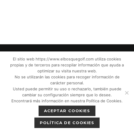
El sitio web https://www.elbosquegolf.com utiliza cookies
propias y de terceros para recopilar información que ayuda a
© El Bosque Club de Golf |
Aviso Legal
|
optimizar su visita nuestra web.
Política de Privacidad
|
Política de Cookies
|
No se utilizarán las cookies para recoger información de
Política de devoluciones
|
Tic Cámaras
|
carácter personal.
Usted puede permitir su uso o rechazarlo, también puede
Protección de Menores CPM”
|
cambiar su configuración siempre que lo desee.
Encontrará más información en nuestra Política de Cookies.
ACEPTAR COOKIES
POLÍTICA DE COOKIES