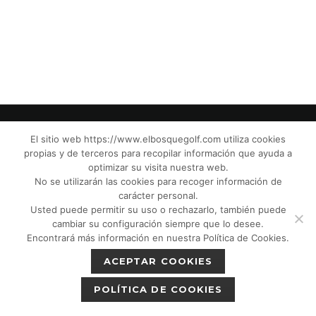
El sitio web https://www.elbosquegolf.com utiliza cookies
propias y de terceros para recopilar información que ayuda a
© El Bosque Club de Golf |
Aviso Legal
|
optimizar su visita nuestra web.
Política de Privacidad
|
Política de Cookies
|
No se utilizarán las cookies para recoger información de
Política de devoluciones
|
Tic Cámaras
|
carácter personal.
Usted puede permitir su uso o rechazarlo, también puede
Protección de Menores CPM”
|
cambiar su configuración siempre que lo desee.
Encontrará más información en nuestra Política de Cookies.
ACEPTAR COOKIES
POLÍTICA DE COOKIES