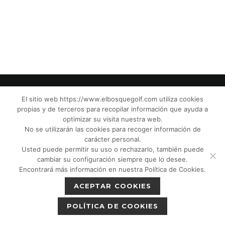
El sitio web https://www.elbosquegolf.com utiliza cookies
propias y de terceros para recopilar información que ayuda a
© El Bosque Club de Golf |
Aviso Legal
|
optimizar su visita nuestra web.
Política de Privacidad
|
Política de Cookies
|
No se utilizarán las cookies para recoger información de
Política de devoluciones
|
Tic Cámaras
|
carácter personal.
Usted puede permitir su uso o rechazarlo, también puede
Protección de Menores CPM”
|
cambiar su configuración siempre que lo desee.
Encontrará más información en nuestra Política de Cookies.
ACEPTAR COOKIES
POLÍTICA DE COOKIES