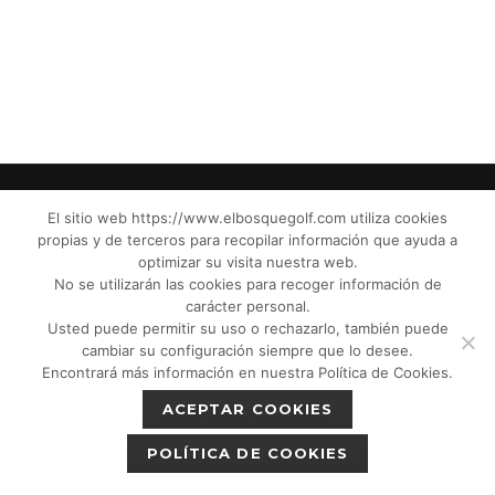
El sitio web https://www.elbosquegolf.com utiliza cookies
propias y de terceros para recopilar información que ayuda a
© El Bosque Club de Golf |
Aviso Legal
|
optimizar su visita nuestra web.
Política de Privacidad
|
Política de Cookies
|
No se utilizarán las cookies para recoger información de
Política de devoluciones
|
Tic Cámaras
|
carácter personal.
Usted puede permitir su uso o rechazarlo, también puede
Protección de Menores CPM”
|
cambiar su configuración siempre que lo desee.
Encontrará más información en nuestra Política de Cookies.
ACEPTAR COOKIES
POLÍTICA DE COOKIES