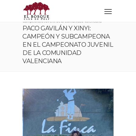
Home
Sin categoría
Paco Gavilán y Xinyi: campeón y subcampeona en el
Campeonato Juvenil de la Comunidad Valenciana
PACO GAVILÁN Y XINYI:
CAMPEÓN Y SUBCAMPEONA
EN EL CAMPEONATO JUVENIL
DE LA COMUNIDAD
VALENCIANA