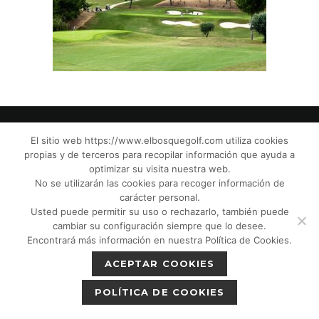
El sitio web https://www.elbosquegolf.com utiliza cookies
propias y de terceros para recopilar información que ayuda a
© El Bosque Club de Golf |
Aviso Legal
|
optimizar su visita nuestra web.
Política de Privacidad
|
Política de Cookies
|
No se utilizarán las cookies para recoger información de
Política de devoluciones
|
Tic Cámaras
|
carácter personal.
Usted puede permitir su uso o rechazarlo, también puede
Protección de Menores CPM”
|
cambiar su configuración siempre que lo desee.
Encontrará más información en nuestra Política de Cookies.
ACEPTAR COOKIES
POLÍTICA DE COOKIES