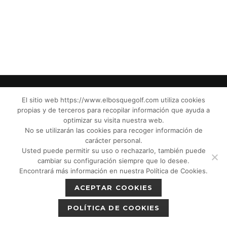
El sitio web https://www.elbosquegolf.com utiliza cookies
propias y de terceros para recopilar información que ayuda a
© El Bosque Club de Golf |
Aviso Legal
|
optimizar su visita nuestra web.
Política de Privacidad
|
Política de Cookies
|
No se utilizarán las cookies para recoger información de
Política de devoluciones
|
Tic Cámaras
|
carácter personal.
Usted puede permitir su uso o rechazarlo, también puede
Protección de Menores CPM”
|
cambiar su configuración siempre que lo desee.
Encontrará más información en nuestra Política de Cookies.
ACEPTAR COOKIES
POLÍTICA DE COOKIES