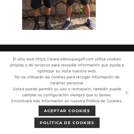
El sitio web https://www.elbosquegolf.com utiliza cookies
propias y de terceros para recopilar información que ayuda a
© El Bosque Club de Golf |
Aviso Legal
|
optimizar su visita nuestra web.
Política de Privacidad
|
Política de Cookies
|
No se utilizarán las cookies para recoger información de
Política de devoluciones
|
Tic Cámaras
|
carácter personal.
Usted puede permitir su uso o rechazarlo, también puede
Protección de Menores CPM”
|
cambiar su configuración siempre que lo desee.
Encontrará más información en nuestra Política de Cookies.
ACEPTAR COOKIES
POLÍTICA DE COOKIES