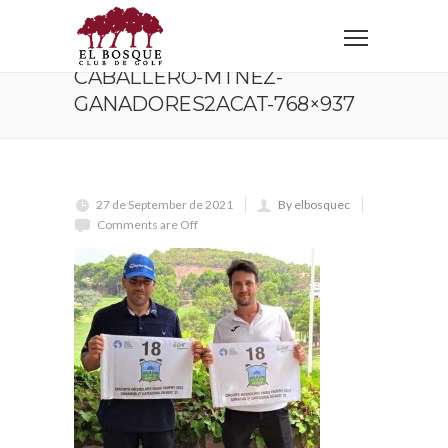
Home
Caballero-Mtnez-Ganadores2aCat-768×937
CABALLERO-MTNEZ-
GANADORES2ACAT-768×937
27 de September de 2021
By elbosquec
Comments are Off