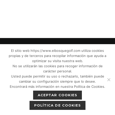
El sitio web https://www.elbosquegolf.com utiliza cookies
propias y de terceros para recopilar información que ayuda a
© El Bosque Club de Golf |
Aviso Legal
|
optimizar su visita nuestra web.
Política de Privacidad
|
Política de Cookies
|
No se utilizarán las cookies para recoger información de
Política de devoluciones
|
Tic Cámaras
|
carácter personal.
Usted puede permitir su uso o rechazarlo, también puede
Protección de Menores CPM”
|
cambiar su configuración siempre que lo desee.
Encontrará más información en nuestra Política de Cookies.
ACEPTAR COOKIES
POLÍTICA DE COOKIES