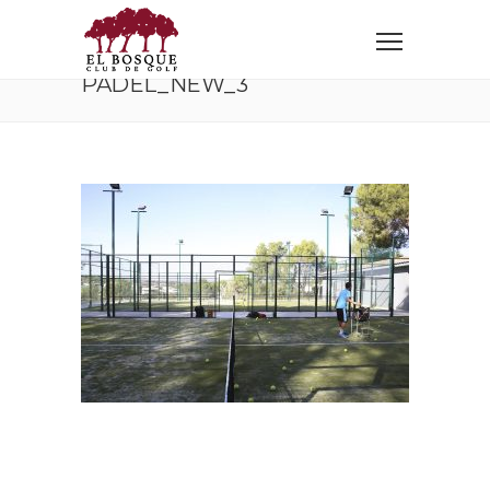
Home
Instalaciones
padel_new_3
PADEL_NEW_3