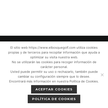
El sitio web https://www.elbosquegolf.com utiliza cookies
propias y de terceros para recopilar información que ayuda a
© El Bosque Club de Golf |
Aviso Legal
|
optimizar su visita nuestra web.
Política de Privacidad
|
Política de Cookies
|
No se utilizarán las cookies para recoger información de
Política de devoluciones
|
Tic Cámaras
|
carácter personal.
Usted puede permitir su uso o rechazarlo, también puede
Protección de Menores CPM”
|
cambiar su configuración siempre que lo desee.
Encontrará más información en nuestra Política de Cookies.
ACEPTAR COOKIES
POLÍTICA DE COOKIES