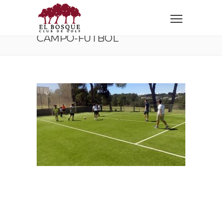
Home
Instalaciones
campo-futbol
CAMPO-FUTBOL