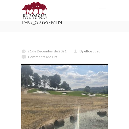
Home
IMG_5764-min
IMG_5764-MIN
21 de December de 2021
By elbosquec
Comments are Off