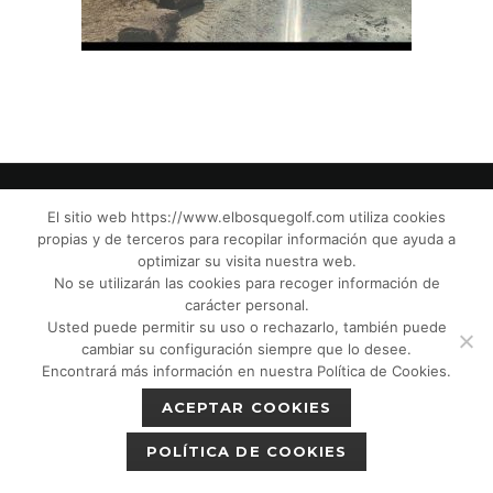
El sitio web https://www.elbosquegolf.com utiliza cookies
propias y de terceros para recopilar información que ayuda a
© El Bosque Club de Golf |
Aviso Legal
|
optimizar su visita nuestra web.
Política de Privacidad
|
Política de Cookies
|
No se utilizarán las cookies para recoger información de
Política de devoluciones
|
Tic Cámaras
|
carácter personal.
Usted puede permitir su uso o rechazarlo, también puede
Protección de Menores CPM”
|
cambiar su configuración siempre que lo desee.
Encontrará más información en nuestra Política de Cookies.
ACEPTAR COOKIES
POLÍTICA DE COOKIES