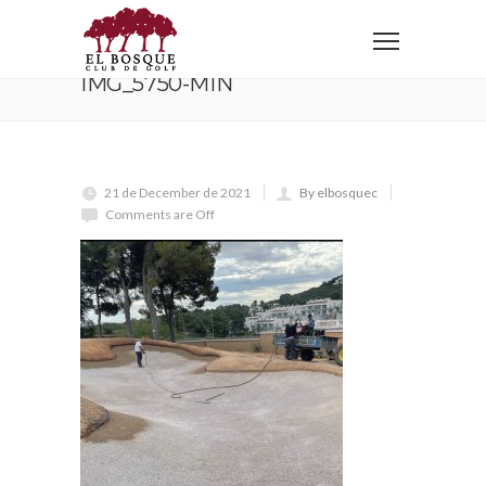
Home
IMG_5750-min
IMG_5750-MIN
21 de December de 2021
By elbosquec
Comments are Off