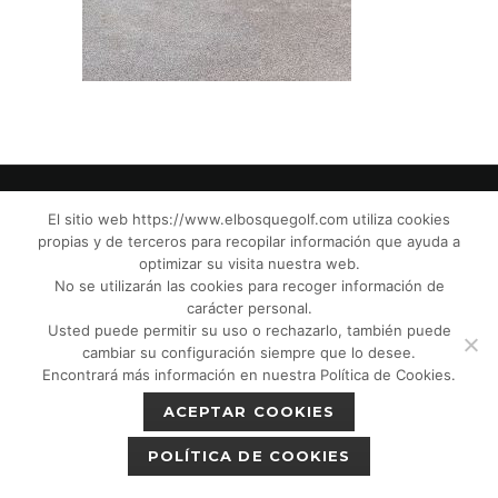
El sitio web https://www.elbosquegolf.com utiliza cookies
propias y de terceros para recopilar información que ayuda a
© El Bosque Club de Golf |
Aviso Legal
|
optimizar su visita nuestra web.
Política de Privacidad
|
Política de Cookies
|
No se utilizarán las cookies para recoger información de
Política de devoluciones
|
Tic Cámaras
|
carácter personal.
Usted puede permitir su uso o rechazarlo, también puede
Protección de Menores CPM”
|
cambiar su configuración siempre que lo desee.
Encontrará más información en nuestra Política de Cookies.
ACEPTAR COOKIES
POLÍTICA DE COOKIES