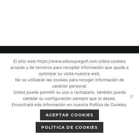
El sitio web https://www.elbosquegolf.com utiliza cookies
propias y de terceros para recopilar información que ayuda a
© El Bosque Club de Golf |
Aviso Legal
|
optimizar su visita nuestra web.
Política de Privacidad
|
Política de Cookies
|
No se utilizarán las cookies para recoger información de
Política de devoluciones
|
Tic Cámaras
|
carácter personal.
Usted puede permitir su uso o rechazarlo, también puede
Protección de Menores CPM”
|
cambiar su configuración siempre que lo desee.
Encontrará más información en nuestra Política de Cookies.
ACEPTAR COOKIES
POLÍTICA DE COOKIES