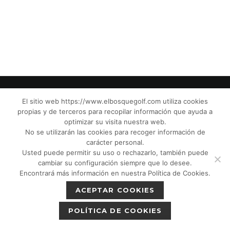
El sitio web https://www.elbosquegolf.com utiliza cookies
propias y de terceros para recopilar información que ayuda a
© El Bosque Club de Golf |
Aviso Legal
|
optimizar su visita nuestra web.
Política de Privacidad
|
Política de Cookies
|
No se utilizarán las cookies para recoger información de
Política de devoluciones
|
Tic Cámaras
|
carácter personal.
Usted puede permitir su uso o rechazarlo, también puede
Protección de Menores CPM”
|
cambiar su configuración siempre que lo desee.
Encontrará más información en nuestra Política de Cookies.
ACEPTAR COOKIES
POLÍTICA DE COOKIES