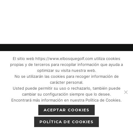
El sitio web https://www.elbosquegolf.com utiliza cookies
propias y de terceros para recopilar información que ayuda a
© El Bosque Club de Golf |
Aviso Legal
|
optimizar su visita nuestra web.
Política de Privacidad
|
Política de Cookies
|
No se utilizarán las cookies para recoger información de
Política de devoluciones
|
Tic Cámaras
|
carácter personal.
Usted puede permitir su uso o rechazarlo, también puede
Protección de Menores CPM”
|
cambiar su configuración siempre que lo desee.
Encontrará más información en nuestra Política de Cookies.
ACEPTAR COOKIES
POLÍTICA DE COOKIES