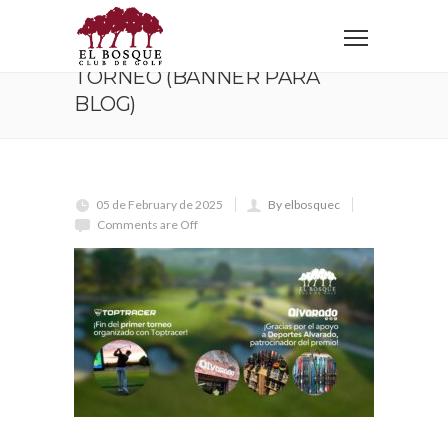
Home
Torneo (Banner para blog)
TORNEO (BANNER PARA
BLOG)
05 de February de 2025
By elbosquec
Comments are Off