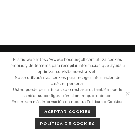
El sitio web https://www.elbosquegolf.com utiliza cookies
propias y de terceros para recopilar información que ayuda a
© El Bosque Club de Golf |
Aviso Legal
|
optimizar su visita nuestra web.
Política de Privacidad
|
Política de Cookies
|
No se utilizarán las cookies para recoger información de
Política de devoluciones
|
Tic Cámaras
|
carácter personal.
Usted puede permitir su uso o rechazarlo, también puede
Protección de Menores CPM”
|
cambiar su configuración siempre que lo desee.
Encontrará más información en nuestra Política de Cookies.
ACEPTAR COOKIES
POLÍTICA DE COOKIES