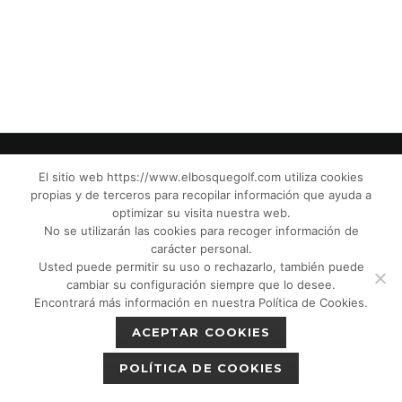
El sitio web https://www.elbosquegolf.com utiliza cookies
propias y de terceros para recopilar información que ayuda a
© El Bosque Club de Golf |
Aviso Legal
|
optimizar su visita nuestra web.
Política de Privacidad
|
Política de Cookies
|
No se utilizarán las cookies para recoger información de
Política de devoluciones
|
Tic Cámaras
|
carácter personal.
Usted puede permitir su uso o rechazarlo, también puede
Protección de Menores CPM”
|
cambiar su configuración siempre que lo desee.
Encontrará más información en nuestra Política de Cookies.
ACEPTAR COOKIES
POLÍTICA DE COOKIES