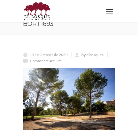
Home
BORT1693
BORT1693
13 de October de 2020
By elbosquec
Comments are Off