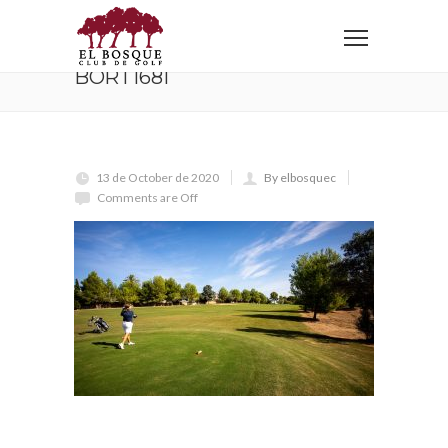
Home
BORT1681
BORT1681
13 de October de 2020
By elbosquec
Comments are Off