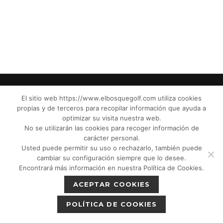
El sitio web https://www.elbosquegolf.com utiliza cookies
propias y de terceros para recopilar información que ayuda a
© El Bosque Club de Golf |
Aviso Legal
|
optimizar su visita nuestra web.
Política de Privacidad
|
Política de Cookies
|
No se utilizarán las cookies para recoger información de
Política de devoluciones
|
Tic Cámaras
|
carácter personal.
Usted puede permitir su uso o rechazarlo, también puede
Protección de Menores CPM”
|
cambiar su configuración siempre que lo desee.
Encontrará más información en nuestra Política de Cookies.
ACEPTAR COOKIES
POLÍTICA DE COOKIES