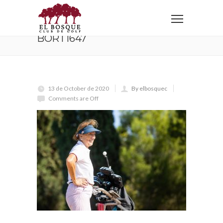
Home
BORT1647
BORT1647
13 de October de 2020
By elbosquec
Comments are Off