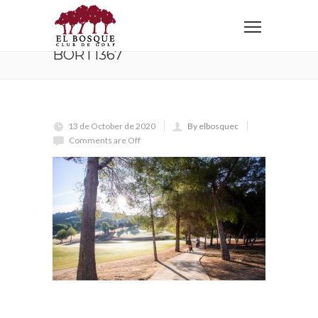
Home
BORT1367
BORT1367
13 de October de 2020
By elbosquec
Comments are Off