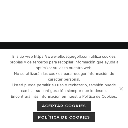
El sitio web https://www.elbosquegolf.com utiliza cookies
propias y de terceros para recopilar información que ayuda a
© El Bosque Club de Golf |
Aviso Legal
|
optimizar su visita nuestra web.
Política de Privacidad
|
Política de Cookies
|
No se utilizarán las cookies para recoger información de
Política de devoluciones
|
Tic Cámaras
|
carácter personal.
Usted puede permitir su uso o rechazarlo, también puede
Protección de Menores CPM”
|
cambiar su configuración siempre que lo desee.
Encontrará más información en nuestra Política de Cookies.
ACEPTAR COOKIES
POLÍTICA DE COOKIES