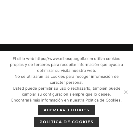
El sitio web https://www.elbosquegolf.com utiliza cookies
propias y de terceros para recopilar información que ayuda a
© El Bosque Club de Golf |
Aviso Legal
|
optimizar su visita nuestra web.
Política de Privacidad
|
Política de Cookies
|
No se utilizarán las cookies para recoger información de
Política de devoluciones
|
Tic Cámaras
|
carácter personal.
Usted puede permitir su uso o rechazarlo, también puede
Protección de Menores CPM”
|
cambiar su configuración siempre que lo desee.
Encontrará más información en nuestra Política de Cookies.
ACEPTAR COOKIES
POLÍTICA DE COOKIES