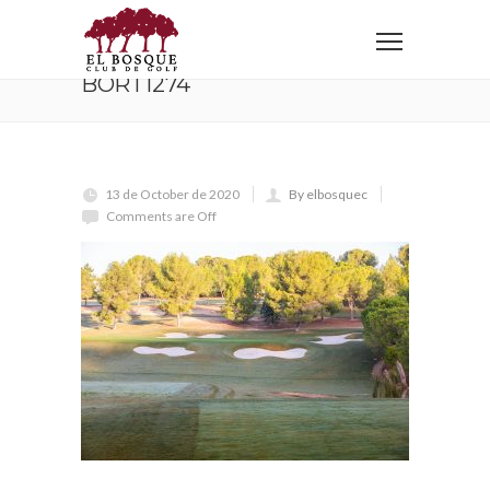
Home
BORT1274
BORT1274
13 de October de 2020
By elbosquec
Comments are Off